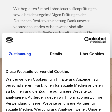
Wir begleiten Sie bei Lohnsteueraußenprüfungen
sowie bei den regelmäßigen Prüfungen der
Deutschen Rentenversicherung.Dank unserer
vorausschauenden Arbeitsweise sind alle
Unterlagen vollständig vorbereitet, sodass Sie
den Prüfungen gelassen entgegensehen können.
Zustimmung
Details
Über Cookies
Diese Webseite verwendet Cookies
Wir verwenden Cookies, um Inhalte und Anzeigen zu
Ihr Mehrwert mit
personalisieren, Funktionen für soziale Medien anbieten
zu können und die Zugriffe auf unsere Website zu
Lindemann, Gehrt &
analysieren. Außerdem geben wir Informationen zu Ihrer
Hedderich –
Verwendung unserer Website an unsere Partner für
soziale Medien, Werbung und Analysen weiter. Unsere