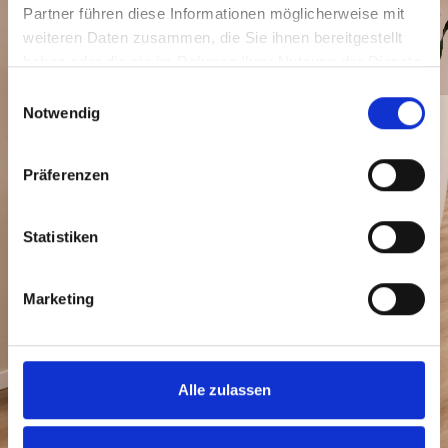
Steuerberater
Partner führen diese Informationen möglicherweise mit
weiteren Daten zusammen, die Sie ihnen bereitgestellt
haben oder die sie im Rahmen Ihrer Nutzung der Dienste
gesammelt haben.
Einwilligungsauswahl
Entlastung durch komplette Übernahme der
Notwendig
Lohnabrechnung
Spezialisierte Fachkräfte mit Erfahrung im
Präferenzen
Lohn- und Baulohnbereich
Sicherstellung der Einhaltung aller gesetzlichen
Statistiken
Vorgaben
Marketing
Begleitung bei Lohnsteuer- und
Sozialversicherungsprüfungen
Digitale Abläufe und pünktliche Abrechnungen
Alle zulassen