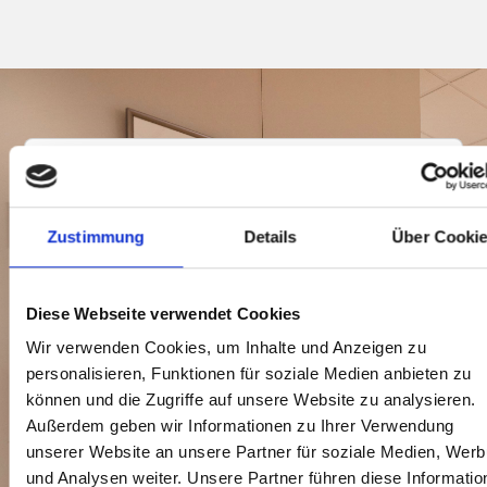
Ihr Mehrwert mit
Lindemann, Gehrt &
Zustimmung
Details
Über Cooki
Hedderich –
Steuerberater
Diese Webseite verwendet Cookies
Wir verwenden Cookies, um Inhalte und Anzeigen zu
personalisieren, Funktionen für soziale Medien anbieten zu
können und die Zugriffe auf unsere Website zu analysieren.
Fachliche Expertise in Steuer- und Erbrecht
Außerdem geben wir Informationen zu Ihrer Verwendung
unserer Website an unsere Partner für soziale Medien, Wer
Verantwortungsvoller Umgang mit Nachlässen
und Analysen weiter. Unsere Partner führen diese Informatio