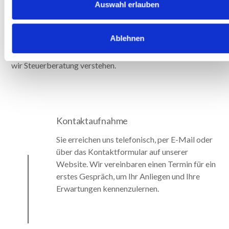
Auswahl erlauben
Wir legen großen Wert auf einen strukturierten Start,
damit wir Ihre Situation verstehen und von Beginn an
Ablehnen
effizient zusammenarbeiten können. Der Ablauf ist
transparent, unkompliziert und persönlich – genau so, wie
wir Steuerberatung verstehen.
Kontaktaufnahme
Sie erreichen uns telefonisch, per E-Mail oder
über das Kontaktformular auf unserer
Website. Wir vereinbaren einen Termin für ein
erstes Gespräch, um Ihr Anliegen und Ihre
Erwartungen kennenzulernen.